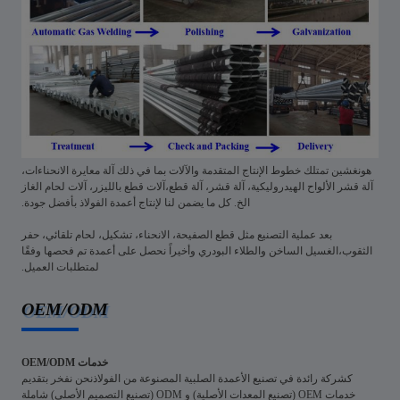
هونغشين تمتلك خطوط الإنتاج المتقدمة والآلات بما في ذلك آلة معايرة الانحناءات،
آلة قشر الألواح الهيدروليكية، آلة قشر، آلة قطع،آلات قطع بالليزر، آلات لحام الغاز
الخ. كل ما يضمن لنا لإنتاج أعمدة الفولاذ بأفضل جودة.
بعد عملية التصنيع مثل قطع الصفيحة، الانحناء، تشكيل، لحام تلقائي، حفر
الثقوب،الغسيل الساخن والطلاء البودري وأخيراً نحصل على أعمدة تم فحصها وفقًا
لمتطلبات العميل.
OEM/ODM
خدمات OEM/ODM
كشركة رائدة في تصنيع الأعمدة الصلبية المصنوعة من الفولاذنحن نفخر بتقديم
خدمات OEM (تصنيع المعدات الأصلية) و ODM (تصنيع التصميم الأصلي) شاملة