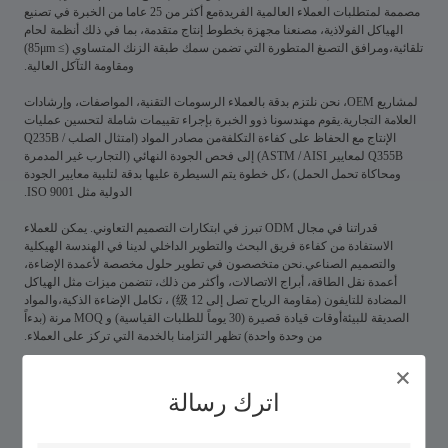
مصممة لمتطلبات العملاء العالمية الفريدةمع أكثر من 25 عاما من الخبرة في تصنيع
الهياكل الفولاذية، مصنعنا مجهزة بخطوط إنتاج متقدمة، بما في ذلك أنظمة لحام
تلقائية،ومرافق التصبغ المتطورة التي تضمن سمك طبقة الزنك المتساوي (≥ 85μm)
ومقاومة التآكل العالية.
لمشاريع OEM، نحن نلتزم بدقة بالعملاء الرسومات التقنية، المواصفات، وإرشادات
العلامة التجارية.يقوم مهندسونا ذوو الخبرة بإجراء تقييمات شاملة لتحسين عمليات
الإنتاج مع الحفاظ على كفاءة التكلفةمن مصادر المواد (امتثال الصلب Q235B /
Q355B لمعايير ASTM / AISI) إلى فحص الجودة النهائي (التجارب غير المدمرة
ومحاكاة تحمل الحمل) ،كل خطوة يتم السيطرة عليها بدقة لتلبية معايير الجودة
الدولية مثل ISO 9001.
قدراتنا في مجال ODM تبرز في ابتكارات التصميم التعاوني. يمكن للعملاء
الاستفادة من كفاءة فريق البحث والتطوير الداخلي لدينا في الهندسة الهيكلية
والتصميم الصناعي.نحن متخصصون في تطوير حلول مخصصة لأعمدة الإضاءة،
أعمدة نقل الطاقة، أبراج الاتصالات، وأكثر من ذلك، تتضمن ميزات مثل الهياكل
المضادة للتايفون (مقاومة الرياح تصل إلى 12 级) ، تكامل الإضاءة الذكية،والمواد
الصديقة للبيئةأوقات قيادة قصيرة (30 يوماً للطلبات القياسية) و MOQ مرنة (بدءاً
من وحدة واحدة) تظهر التزامنا بالخدمة التي تركز على العملاء.
سواء كنت بحاجة إلى منتجات ذات علامة تجارية أو تصاميم مبتكرة، فإن خدمات
OEM / ODM لدينا تضمن تنفيذ سلس من الفكرة إلى التسليم.أعمدة فولاذية صلبة
اترك رسالة
بالصمغ الساخن والتي تتفوق في وظائفها وجمالها.