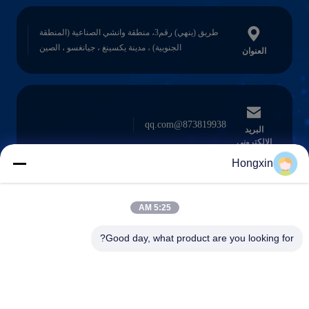
طريق (ينهي) رقم3، منطقة وانشي الصناعية (المنطقة
الجنوبية) ، مدينة يكسينغ ، جيانغسو ، الصين
العنوان
873819938@qq.com
البريد
الإلكتروني
Hongxin
5:25 AM
0086-510-13601538657
الهاتف
Good day, what product are you looking for?
Yixing Hongxin Illumination Facilities Co.,