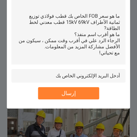
R&D
الكفاءة في مجال البحث والتطوير
يضم مصنعنا فريق أبحاث وتطوير متخصص من 5 مهندسين كبار ، بارعين في
الاستفادة من برامج التصميم المهنية (مثل AutoCAD) لتطوير أعمدة الصلب
المصنوعة من الصلب المغطس بالحر بدقة.مجهزة بموقع اختبار متكامل، نقوم
بمحاكاة صارمة للاستقرار الهيكلي (مقاومة الرياح تصل إلى 12 بوفورت) والقدرة
على تحمل الحمل.هذا يسمح لنا بتحسين التصاميم للكفاءة المادية مع ضمان
الامتثال للمعايير الدولية (ISOيركز فريقنا على الابتكار، ويقدم باستمرار حلول
مصممة خصيصا، من أعمدة المدينة الذكية مع وحدات متعددة الوظائف إلى أعمدة
نقل عالية القوة،ضمان أداء واستدامة المشاريع العالمية.
إرسال