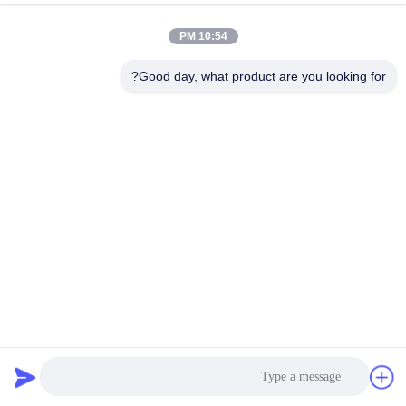
10:54 PM
Good day, what product are you looking for?
90FT قطب فولاذي متعدد الأبعاد للنقل القطب المسالك الساخن
للطاقة قطب نقل الفولاذ
قطب فولاذي للنقل
2025-05-08
360 المشاهدات