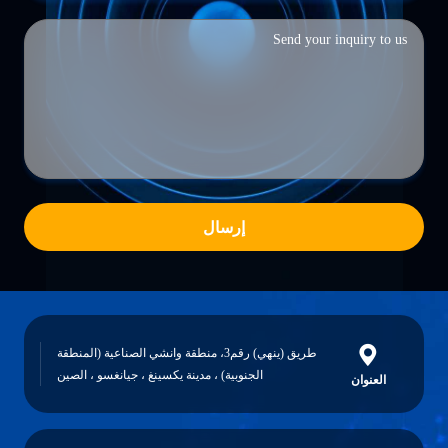
إرسال
طريق (ينهي) رقم3، منطقة وانشي الصناعية (المنطقة
الجنوبية) ، مدينة يكسينغ ، جيانغسو ، الصين
العنوان