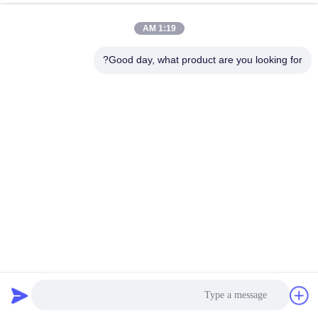
1:19 AM
Good day, what product are you looking for?
Q235 واحد ذراع الفولاذية الشارع الضوء أعمدة غالوانيزد فولاذية
مستديرة مصباح مصباح القطب
عمود إضاءة من الفولاذ
2025-05-08
362 المشاهدات