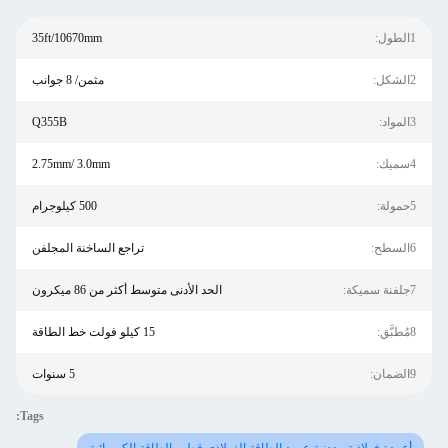
1الطول:
35ft/10670mm
2الشكل:
مثمن/ 8 جوانب
3المواد:
Q355B
4سميك:
2.75mm/ 3.0mm
5حمولة:
500 كيلوجرام
6السطح:
تراجع الساخنة المجلفن
7جلفنة سميكة:
الحد الأدنى متوسط ​​أكثر من 86 ميكرون
8مُطبَّق:
15 كيلو فولت خط الطاقة
9الضمان:
5 سنوات
Tags: