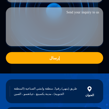
إرسال
طريق (ينهي) رقم3، منطقة وانشي الصناعية (المنطقة
الجنوبية) ، مدينة يكسينغ ، جيانغسو ، الصين
العنوان