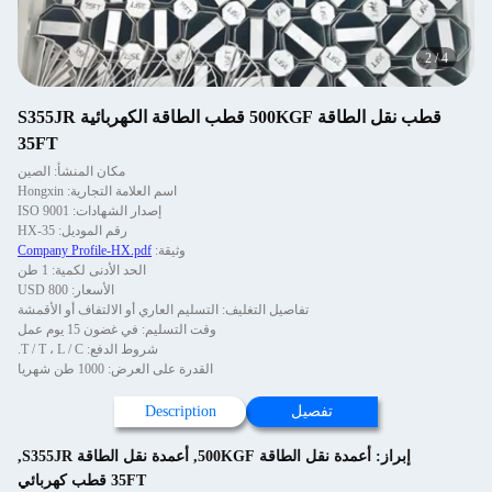
2
/
4
قطب نقل الطاقة 500KGF قطب الطاقة الكهربائية S355JR
35FT
مكان المنشأ: الصين
اسم العلامة التجارية: Hongxin
إصدار الشهادات: ISO 9001
رقم الموديل: HX-35
وثيقة:
Company Profile-HX.pdf
الحد الأدنى لكمية: 1 طن
الأسعار: 800 USD
تفاصيل التغليف: التسليم العاري أو الالتفاف أو الأقمشة
وقت التسليم: في غضون 15 يوم عمل
شروط الدفع: T / T ، L / C.
القدرة على العرض: 1000 طن شهريا
تفصيل
Description
إبراز:
أعمدة نقل الطاقة 500KGF
,
أعمدة نقل الطاقة S355JR
,
35FT قطب كهربائي