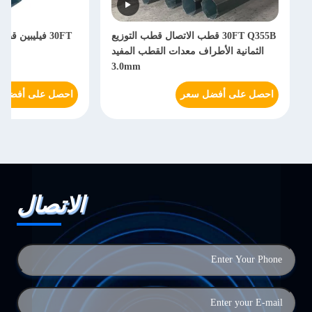
30FT Q355B قطب الاتصال قطب التوزيع
30FT فيليبين 
الثمانية الأطراف معدات القطب المفيد
3.0mm
احصل على أفضل سعر
احصل على أفضل 
الاتصال