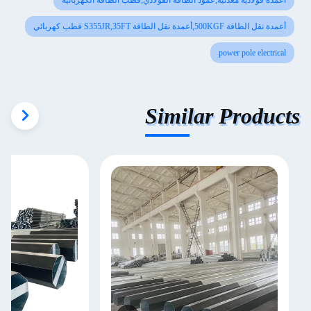
أعمدة فولاذية معدنية,عمود الطاقة الفولاذي,قطب الطاقة الكهربائية
أعمدة نقل الطاقة 500KGF,أعمدة نقل الطاقة S355JR,35FT قطب كهربائي
power pole electrical
Similar Products