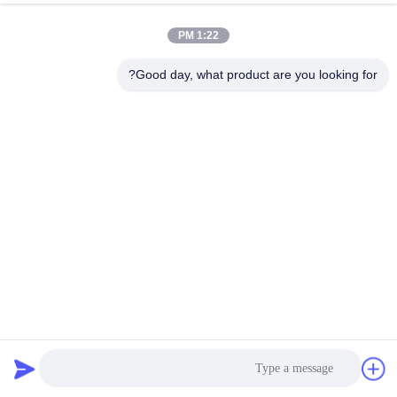
1:22 PM
Good day, what product are you looking for?
15 كيلو فولت فولاذي ذراع مستطيل أنبوب معدني فولاذي ذراع
متقاطع قطب كهربائي
ذراع الصليب من الصلب
2025-07-30
271 المشاهدات