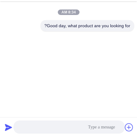
8:34 AM
Good day, what product are you looking for?
40FT القطب المعدني المستخدمة الزنك مطلية الغالبية 2.75mm
قطب فولاذ ثمانية الأطراف
القطب فائدة معدنية
2025-05-08
525 المشاهدات