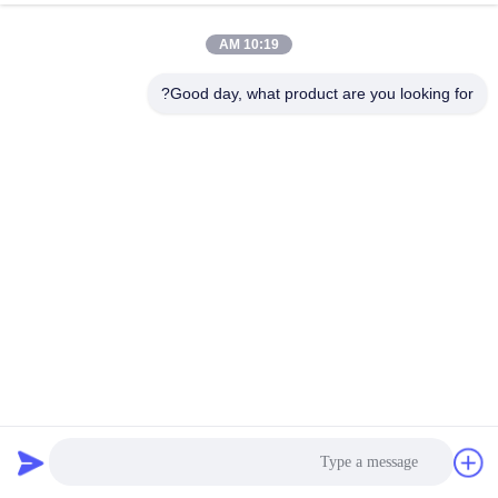
10:19 AM
Good day, what product are you looking for?
SS400 غطاء مسحوق قطب طاقة الرياح توليد القطب الأنابيب
الفولاذ
عمود طاقة الرياح
2025-05-09
396 المشاهدات