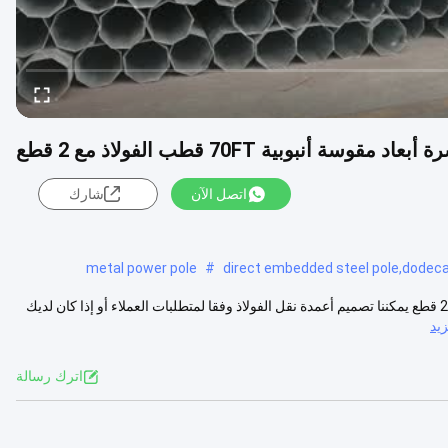
نبوبية 70FT قطب الفولاذ مع 2 قطع
اتصل الآن
شارك
metal power pole
#
direct embedded steel pole,dodeca
هونغ شين مباشرة مضمنة عشرة أبعاد مقوسة أنبوبية 70FT قطب الفولاذ مع 2 قطع يمكننا تصميم أعمدة نقل الفولاذ وفقا لمتطلبات العملاء أو إذا كان لديك
يد
اترك رسالة