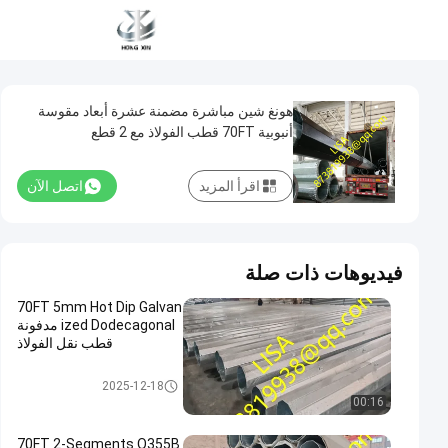
هونغ شين مباشرة مضمنة عشرة أبعاد مقوسة
أنبوبية 70FT قطب الفولاذ مع 2 قطع
اقرأ المزيد
اتصل الآن
فيديوهات ذات صلة
70FT 5mm Hot Dip Galvan
ized Dodecagonal مدفونة
قطب نقل الفولاذ
قطب فولاذي للنقل
2025-12-18
00:16
70FT 2-Segments Q355B