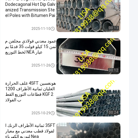
Dodecagonal Hot Dip Galv
anized Transmission Ste
el Poles with Bitumen Pai
nting and Sack Wrap
قطب فولاذي للنقل
00:13
2025-11-10
عمود معدني فولاذي مجلفن م
ثمن 15 كيلو فولت 35 قدمًا بم
عيار NEA لخط التوزيع
القطب فائدة معدنية
2025-11-26
00:12
هونغسين 45FT غلف الحرارة
الغليان ثمانية الأطراف 1200
KGF 2 قطاعات التوزيع القط
ب الفولاذ
توزيع القطب الصلب
00:24
2025-10-29
35FT ثمانية الأطراف الزنك ا
لفولاذ قطب معدني مع معيار
Nea لتوزيع الكهرباء