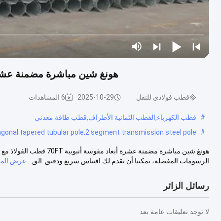
هونغ شين مباشرة مضمنة عشرة أبعاد مقوسة أ
قطب فولاذي للنقل
2025-10-29
6 المشاهدات
#
قطب الكهرباء,القطب الثمانية الأطراف,قطب طاقة معدني
gonal tapered tubular pole,2 segment transmission steel pole
#
الرسومات المفصلة، يمكننا أن نقدم لك اقتباس سريع ودقيق. الق...
عرض المز
رسائل الزائر
لا توجد تعليقات عامة بعد