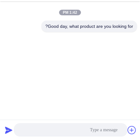
1:42 PM
Good day, what product are you looking for?
هونغشين المباشر المدمج المتجعد الأنبوبي 450MPa الصلب
المغلف 85FT قطب مع 2 أقسام
قطب فولاذي للنقل
2025-10-29
6 المشاهدات