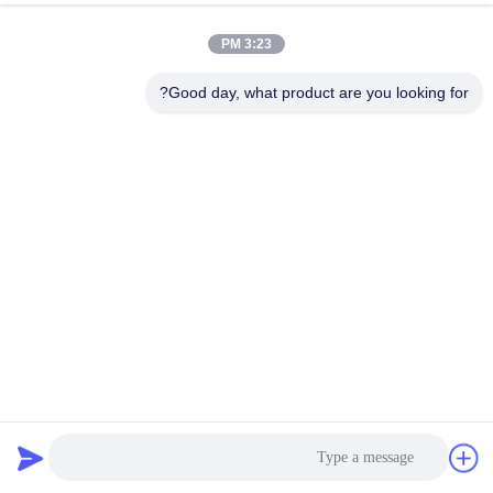
3:23 PM
Good day, what product are you looking for?
عمود إشارة المرور هونغشين، أضواء المرور، عمود فولاذي مع
ذراع فولاذي مجلفن بالغمر الساخن، فولاذ 355 ميجا باسكال
محطات حركة الحديد
2025-10-29
8 المشاهدات