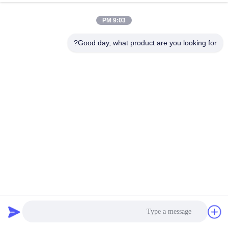
9:03 PM
Good day, what product are you looking for?
عمود فولاذي ثماني الأضلاع 345 ميجا باسكال مجلفن بالغمر
الساخن من هونغشين بطول 9 أمتار
القطب فائدة معدنية
2025-08-18
6 المشاهدات