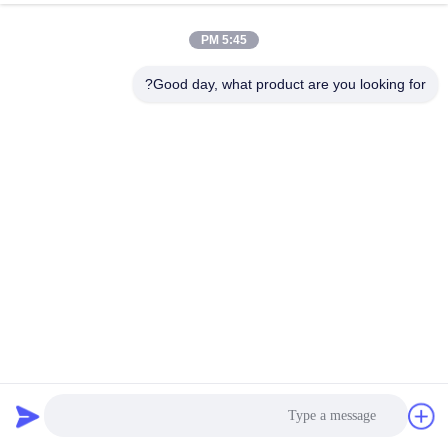
5:45 PM
Good day, what product are you looking for?
الفلبين 69 كيلو فولت 55 قدم أعمدة نقل فولاذية مجلفنة بالغمر
الساخن ذات 12 جانبًا
قطب فولاذي للنقل
2025-10-29
6 المشاهدات