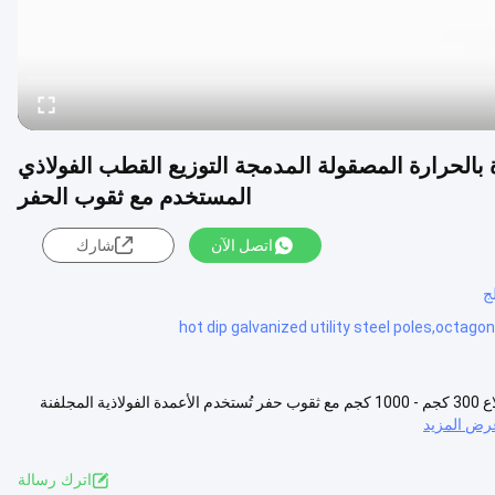
اف المغطاة بالحرارة المصقولة المدمجة التوزيع القطب الفولاذي
المستخدم مع ثقوب الحفر
اتصل الآن
شارك
ج
hot dip galvanized utility steel poles,octagon
أعمدة فولاذية لتوزيع المرافق مُضمنة ومُجلفنة بالغمر على شكل ثماني الأضلاع 300 كجم - 1000 كجم مع ثقوب حفر تُستخدم الأعمدة الفولاذية المجلفنة
رض المزيد
اترك رسالة