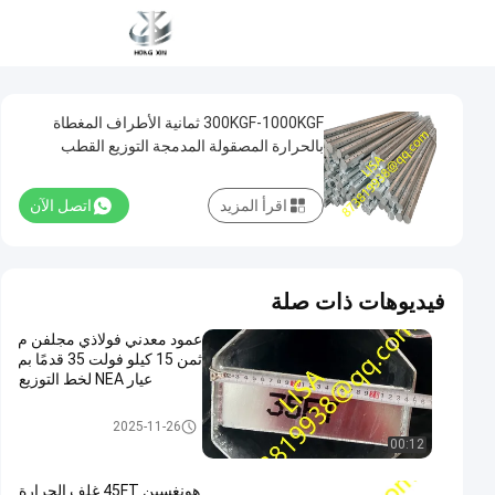
300KGF-1000KGF ثمانية الأطراف المغطاة
بالحرارة المصقولة المدمجة التوزيع القطب
الفولاذي المستخدم مع ثقوب الحفر
اقرأ المزيد
اتصل الآن
فيديوهات ذات صلة
عمود معدني فولاذي مجلفن م
ثمن 15 كيلو فولت 35 قدمًا بم
عيار NEA لخط التوزيع
القطب فائدة معدنية
2025-11-26
00:12
هونغسين 45FT غلف الحرارة