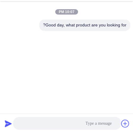
10:07 PM
Good day, what product are you looking for?
8 أقطاب فولاذية منفعة جانبية 345Mpa HDG ثمانية الأطراف
موزعة لتوزيع الطاقة المعدنية
القطب فائدة معدنية
2025-10-29
525 المشاهدات