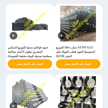
ASTM A123 صلب 10m التوزيع
عمود فولاذي مدمج للتوزيع السكني
المتوسط الجهد قطب الفولاذ قبل
الحضري بطول 9 أمتار معالجة
الحفر Q235B
سطحية صديقة للبيئة مخففة للضوضاء
Q235B
احصل على أفضل سعر
احصل على أفضل سعر