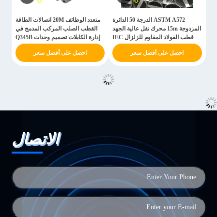
ASTM A572 الدرجة 50 الدائرة
متعدد الوظائف 20M اتصالات الطاقة
المزدوجة 15m محرك نقل عالية الجهد
القطب الصلب المركب المدمج في
قطب الفولاذ المقاوم للزلزال IEC
إدارة الكابلات تصميم وحدات Q345B
60826
احصل على أفضل سعر
احصل على أفضل سعر
الاتصال