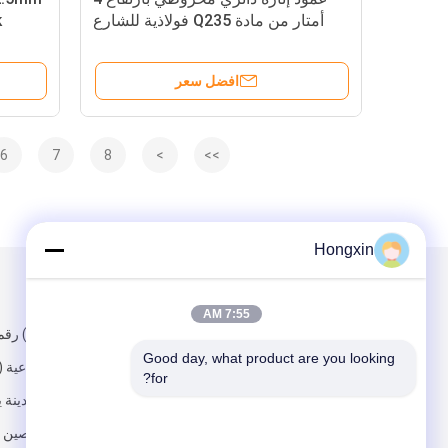
أمتار من مادة Q235 فولاذية للشارع
k
والحديقة والمنتزه والمطار والسكك
الحديدية
افضل سعر
6
7
8
>
>>
Hongxin
البريد بنا
تبعتنا
7:55 AM
Good day, what product are you looking 
وانشي الصناعية (
for?
الجنوبية) ، مدينة 
جيانغسو ، الصين