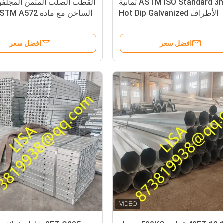
ASTM ISO Standard 3mm ثمانية
القطب الصلب المثمن المجلف
الأطراف Hot Dip Galvanized
Distribution Steel Pole مع 500KGF
25FT-45FT لخطوط التوزيع
و 86 ميكرون
افضل سعر
افضل سعر