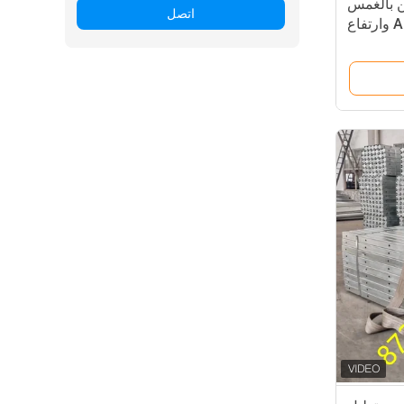
ن بالغمس
اتصل
الساخن مع مادة ASTM A572 وارتفاع