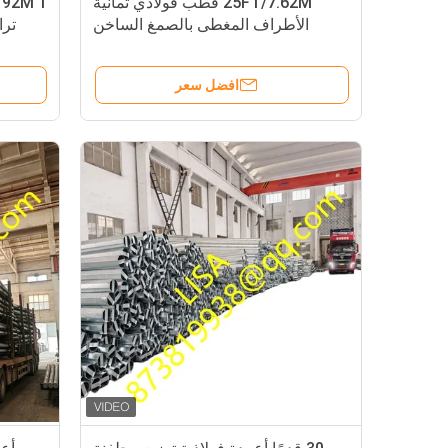
25FT/7.62M قطب فولاذي ثمانية
الأطراف المغطى بالصمغ الساخن
ترا
للتوزيع مع 300 كجم من الحد الأدنى
لحمل الكسر
افضل سعر