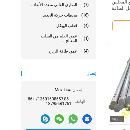
ع المجلفن
(7)
الصاري العالي متعدد الأبعاد...
ل الطاقة
(16)
محطات حركة الحديد
(4)
قطب الهيكل
عمود العلم من الصلب
(1)
المعالج...
(4)
عمود طاقة الرياح
إتصال
إتصال:
Mrs. Lisa
+86 13601538657/ +86
الهاتف ::
18795681761