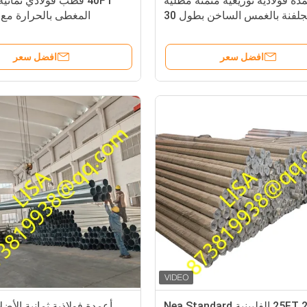
دة فولاذية توزيعية مثمنة مطلية
40FT قطب فولاذي ثماني
بالجلفنة بالغمس الساخن بطول 30
المغطى بالحرارة مع 500 كجم
قدمًا بحمولة كسر 500 كجم
افضل سعر
افضل سعر
25FT 2.5mm الفلبينية Nea Standard
أعمدة فولاذية ثمانية الأضلا