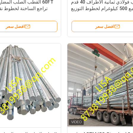
قطب فولاذي ثمانية الأطراف 40 قدم
60FT القطب الصلب المضل
50 كيلوغرام لخطوط التوزيع
تراجع الساخنة لخطوط نق
افضل سعر
افضل سعر