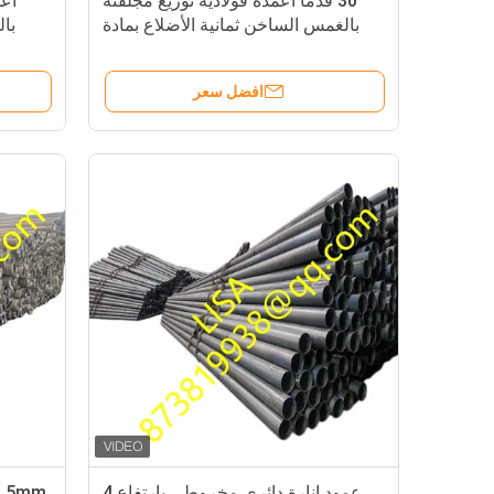
30 قدمًا أعمدة فولاذية توزيع مجلفنة
أعم
بالغمس الساخن ثمانية الأضلاع بمادة
ASTM A572 Gr50 وحمولة كسر دنيا
500 كيلوجرام
افضل سعر
عمود إنارة دائري مخروطي بارتفاع 4