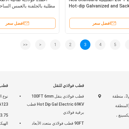
Hot-dip Galvanized and Sac
مطلية بالجلفنة بالغمس الساخ
Wrapped قطب فولاذي كهربائي
500 كجم، طول 35 قدم، الفلبين
Q355B مع حمولة 300KGF لخط توزيع
افضل سعر
افضل سعر
الطاقة
<<
<
1
2
3
4
5
قطب فولاذي للنقل
قطب ف
طريق (ينهي) رقم3، منطقة
قطب فولاذي بنقل 100FT 6mm
نوع ا
Hot Dip Gal Electric 69KV قطب
A123
المنطقة
برقية فولاذي
يكسينغ ،
90FT قطب فولاذي متعدد الأبعاد
الهيك