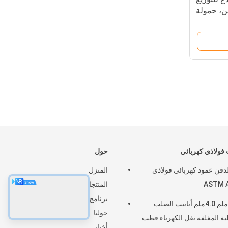
ن، حمولة
ولاذي كهربائي
حول
لدفن عمود كهربائي فولاذي
المنزل
ASTM 
المنتجات
برنامج VR
3.75ملم 4.0ملم أنابيب الصلب
حولنا
لية المغلفة نقل الكهرباء قطب
أخبار