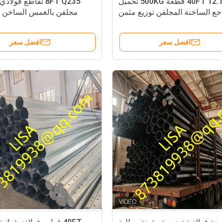
40FT 12.192M 1 قطعة 500KG تحميل
8FT Q235 تقاطع فو
جع الساخنة المجلفن توزيع مثمن
مجلفن بالغمس الساخن 
القطب الصلب
افضل سعر
افضل سعر