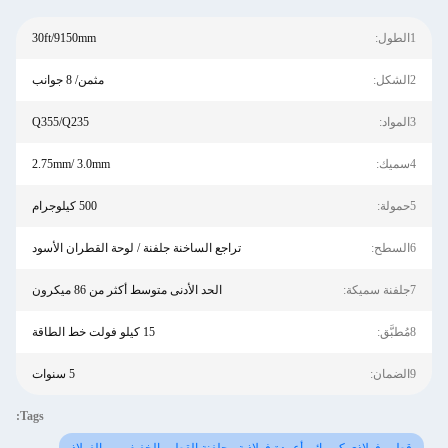
1الطول:
30ft/9150mm
2الشكل:
مثمن/ 8 جوانب
3المواد:
Q355/Q235
4سميك:
2.75mm/ 3.0mm
5حمولة:
500 كيلوجرام
6السطح:
تراجع الساخنة جلفنة / لوحة القطران الأسود
7جلفنة سميكة:
الحد الأدنى متوسط ​​أكثر من 86 ميكرون
8مُطبَّق:
15 كيلو فولت خط الطاقة
9الضمان:
5 سنوات
Tags: