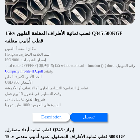
2
/
3
Q345 500KGF قطب ثمانية الأطراف المغلفة الفلبين 15kv
قطب أنابيب مغلفة
مكان المنشأ: الصين
اسم العلامة التجارية: Hongxin
إصدار الشهادات: ISO 9001
رقم الموديل: body{background-color:#FFFFFF} 非法阻断155 window.onload = function () { docu
وثيقة:
Company Profile-HX.pdf
الحد الأدنى لكمية: 1 طن
الأسعار: 800 USD
تفاصيل التغليف: التسليم العاري أو الالتفاف أو الأقمشة
وقت التسليم: في غضون 15 يوم عمل
شروط الدفع: T / T ، L / C.
القدرة على العرض: 1000 طن شهريا
تفصيل
Description
إبراز:
Q345 قطب ثمانية أبعاد مصقول
,
500KGF قطب ثمانية الأطراف المصقول
,
عمود أنابيب معدني 15kv