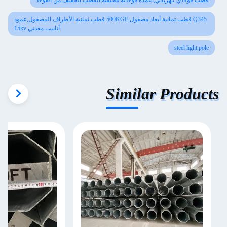
قطب فولاذي كهربائي,أعمدة فولاذية مجلفنة,القطب الخفيف من الفولاذ
Q345 قطب ثمانية أبعاد مصقول,500KGF قطب ثمانية الأطراف المصقول,عمود
أنابيب معدني 15kv
steel light pole
Similar Products