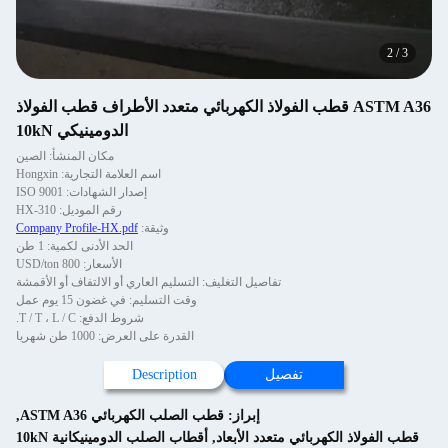
2
/
3
ASTM A36 قطب الفولاذ الكهربائي متعدد الأطراف قطب الفولاذ
الدومينيكي 10kN
مكان المنشأ: الصين
اسم العلامة التجارية: Hongxin
إصدار الشهادات: ISO 9001
رقم الموديل: HX-310
وثيقة:
Company Profile-HX.pdf
الحد الأدنى لكمية: 1 طن
الأسعار: 800 USD/ton
تفاصيل التغليف: التسليم العاري أو الالتفاف أو الأقمشة
وقت التسليم: في غضون 15 يوم عمل
شروط الدفع: T / T ، L / C.
القدرة على العرض: 1000 طن شهريا
تفصيل
Description
إبراز:
قطب الصلب الكهربائي ASTM A36
,
قطب الفولاذ الكهربائي متعدد الأبعاد
,
أقطاب الصلب الدومينيكانية 10kN