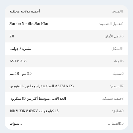
1المنتج:
أعمدة فولاذية مجلفنة
2تحميل التصميم:
3kn 4kn 5kn 6kn 8kn 10kn
3عامل الأمان:
2.0
4الشكل:
مثمن/ 8 جوانب
5المواد:
ASTM A36
6سميك:
3.0 مم - 5.0 مم
7السطح:
ASTM A123 الساخنة تراجع جلفن / البيتومين
8جلفنة سميكة:
الحد الأدنى متوسط ​​أكثر من 86 ميكرون
9مُطبَّق:
15 كيلو فولت 10KV 33KV 69KV
10الضمان:
5 سنوات