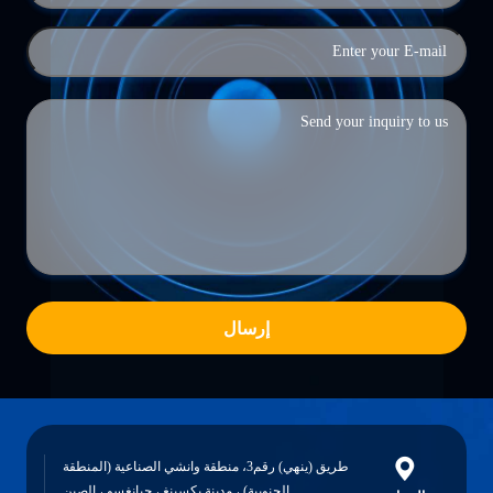
إرسال
طريق (ينهي) رقم3، منطقة وانشي الصناعية (المنطقة
الجنوبية) ، مدينة يكسينغ ، جيانغسو ، الصين