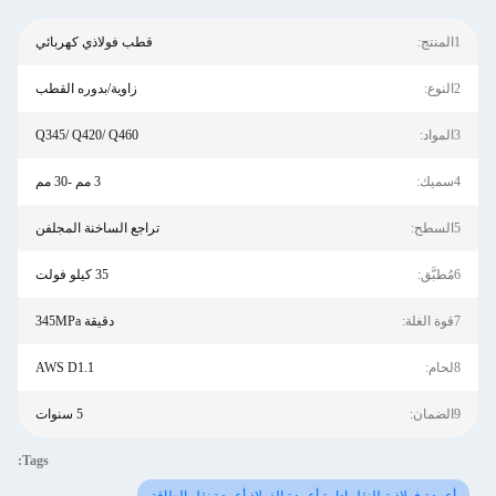
1المنتج:
قطب فولاذي كهربائي
2النوع:
زاوية/بدوره القطب
3المواد:
Q345/ Q420/ Q460
4سميك:
3 مم -30 مم
5السطح:
تراجع الساخنة المجلفن
6مُطبَّق:
35 كيلو فولت
7قوة الغلة:
دقيقة 345MPa
8لحام:
AWS D1.1
9الضمان:
5 سنوات
Tags: