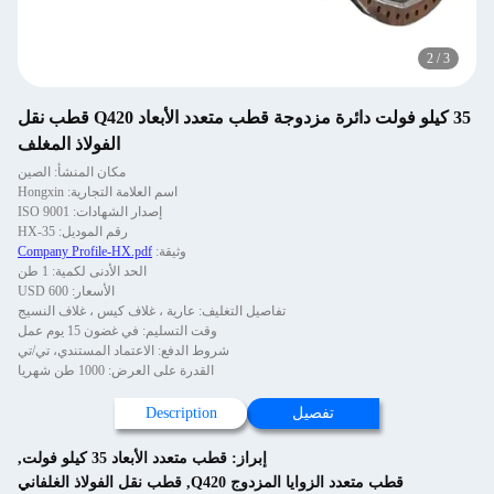
2
/
3
35 كيلو فولت دائرة مزدوجة قطب متعدد الأبعاد Q420 قطب نقل
الفولاذ المغلف
مكان المنشأ: الصين
اسم العلامة التجارية: Hongxin
إصدار الشهادات: ISO 9001
رقم الموديل: HX-35
وثيقة:
Company Profile-HX.pdf
الحد الأدنى لكمية: 1 طن
الأسعار: 600 USD
تفاصيل التغليف: عارية ، غلاف كيس ، غلاف النسيج
وقت التسليم: في غضون 15 يوم عمل
شروط الدفع: الاعتماد المستندي، تي/تي
القدرة على العرض: 1000 طن شهريا
تفصيل
Description
إبراز:
قطب متعدد الأبعاد 35 كيلو فولت
,
قطب متعدد الزوايا المزدوج Q420
,
قطب نقل الفولاذ الغلفاني