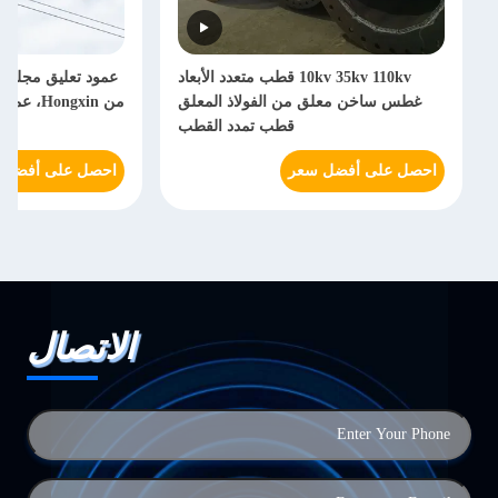
10kv 35kv 110kv قطب متعدد الأبعاد
عمود تعليق مجلفن 
غطس ساخن معلق من الفولاذ المعلق
قطب تمدد القطب
احصل على أفضل سعر
احصل على أفضل 
الاتصال