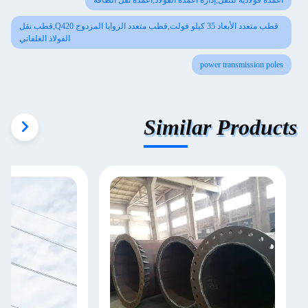
أعمدة فولاذية للنقل,إدارة أعمدة الفولاذ,أعمدة نقل الطاقة
قطب متعدد الأبعاد 35 كيلو فولت,قطب متعدد الزوايا المزدوج Q420,قطب نقل
الفولاذ الغلفاني
power transmission poles
Similar Products