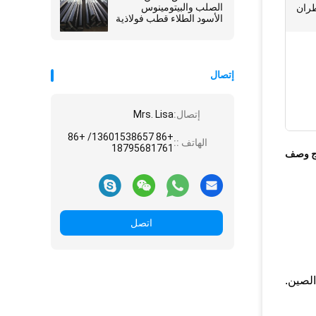
الصلب والبيتومينوس
طران
الأسود الطلاء قطب فولاذية
ثمانية الأطراف
إتصال
إتصال:
Mrs. Lisa
+86 13601538657/ +86
الهاتف ::
18795681761
ج وصف
اتصل