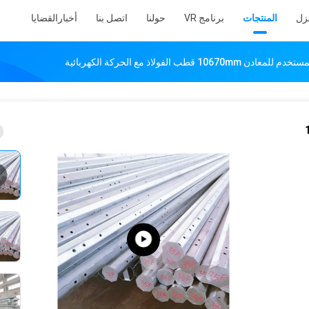
نزل
المنتجات
برنامج VR
حولنا
اتصل بنا
أخبار
القضايا
106