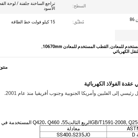
تراجع الساخنة جلفنة / لوحة الق
السطح:
الأسود
الحد الأدنى متوسط ​​أكثر من 86
مُطبَّق:
15 كيلو فولت خط الطاقة
,
القطب المستخدم للمعادن 10670mm
,
منتو
سي إلى الفلبين وأمريكا الجنوبية وجنوب أفريقيا منذ عام 2001.
ث
5
5، Q420، Q460 المستخدمة في الصين.
5
معادلة
D
SS400،S235JO