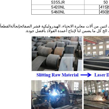
5
S355JR
S420NL
S460NL
اثنين من آلات معايرة الانحناء، الهيدروليكية قشر الصفائح
إنج
آلة
القطع
آ
 الخ كل ما يضمن لنا لإنتاج أعمدة الفولاذ بأفضل جودة.