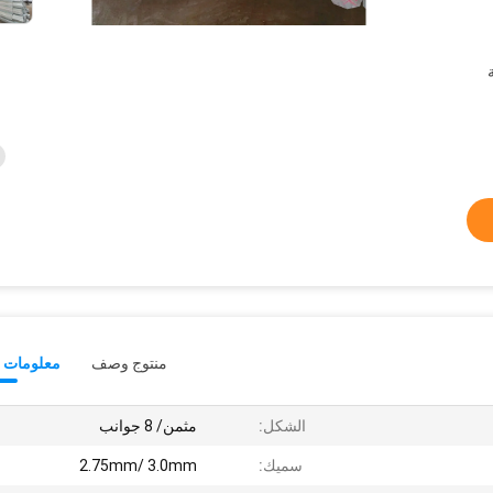
منتوج وصف
معلومات ت
الشكل:
مثمن/ 8 جوانب
سميك:
2.75mm/ 3.0mm