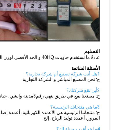
التسليم
عادةً ما نستخدم حاويات 40HQ و الحد الأقصى لوزن الحاوية 40HQ هو 26 طناً
الأسئلة الشائعة
1هل أنت شركة تصنيع أم شركة تجارية؟
ج: نحن المصنع المباشر و الشركة التجارية.
2أين تقع شركتك؟
ج: مصنعنا يقع في طريق ينهي رقم3مدينة وانشي، جيانغسو، الصين (البر الرئيسي).
3ما هي منتجاتك الرئيسية؟
ج: منتجاتنا الرئيسية هي الأعمدة الكهربائية، أعمدة إض
المرور، أعمدة توليد الرياح، إلخ.
4ما هو أقرب ميناء لك؟