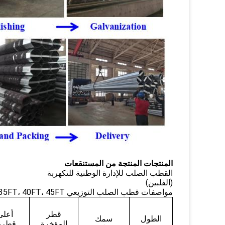
المنتجات المنتجة من المستنقعات
القطب الصلب للإدارة الوطنية للتكهربة
(الفلبين)
مواصفات قطب الصلب التوزيعي 25FT، 30FT، 35FT، 40FT، 45FT.
قطر
أعلى
الطول
سمك
المؤخرة
قطره