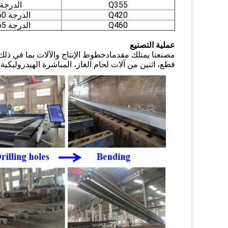
Q355
الدرجة 0
Q420
الدرجة 60[415]
Q460
الدرجة 65[450]
عملية التصنيع
مصنعنا يمتلك مقدما
د
خطوط الإنتاج والآلات بما في ذلك 
قطع، اثنين من آلات لحام الغاز، المباشرة الهيدروليكية،