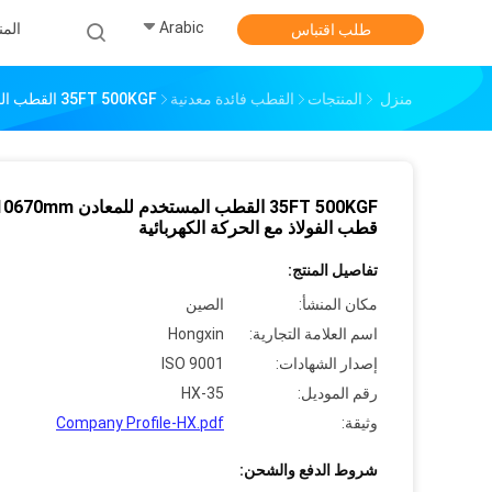
Arabic
الم
طلب اقتباس
منزل
المنتجات
القطب فائدة معدنية
35FT 500KGF القطب المستخدم للمعادن 10670mm قطب الفولاذ مع الحركة الكهربائية
35FT 500KGF القطب المستخدم للمعادن 70mm
قطب الفولاذ مع الحركة الكهربائية
تفاصيل المنتج:
مكان المنشأ:
الصين
اسم العلامة التجارية:
Hongxin
إصدار الشهادات:
ISO 9001
رقم الموديل:
HX-35
وثيقة:
Company Profile-HX.pdf
شروط الدفع والشحن: