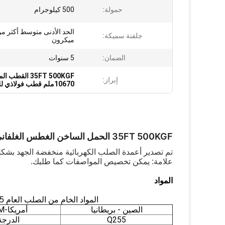
حمولة:
500 كيلوجرام
جلفنة سميكة:
ميكرون
الضمان:
5 سنوات
35FT 500KGF القطب المستخدم للمعادن
إبراز:
10670ملم قطب فولاذي للنقل الكهربائي
35FT 500KGF الحمل الساخن الغطس الغلفاني عقدة الفولاذ الكهربائية
تم تصدير أعمدة الصلب الكهربائية منخفضة الجهد بشكل رئي
علامة: يمكن تخصيص المواصفات كما طلبك.
المواد
المواد الخام من الصلب العام GB/T1591-2008, Q2
5الربع الثال
الصين - بريطانيا
أمريكا-ASTM
Q255
الدرجة 