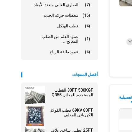
(7)
الصاري العالي متعدد الأبعاد...
(16)
محطات حركة الحديد
(4)
قطب الهيكل
عمود العلم من الصلب
(1)
المعالج...
(4)
عمود طاقة الرياح
أفضل المنتجات
30FT 500KGF القطب
المستخدم للمعادن Q355
فصيلية
69KV 80FT قطب الفولاذ
الكهربائي المغلف
25FT غطس ساخن غلاف