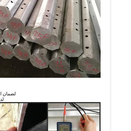
لضمان الج
لدي