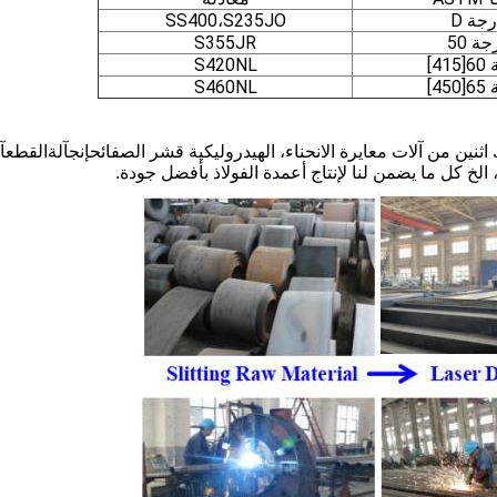
رجة D
SS400،S235JO
جة 50
S355JR
4]
S420NL
4]
S460NL
اثنين من آلات معايرة الانحناء، الهيدروليكية قشر الصفائح
إنج
آلة
القطع
آ
 الخ كل ما يضمن لنا لإنتاج أعمدة الفولاذ بأفضل جودة.