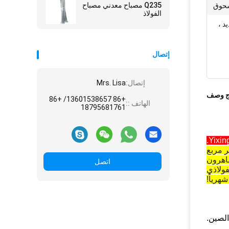
Q235 مصباح معدني مصباح
سحوق
الفولاذ
د ،
إتصال
إتصال:
Mrs. Lisa
ج وصف
+86 13601538657/ +86
الهاتف ::
18795681761
اهرون
اتصل
ولاذي