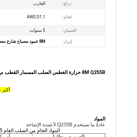
ذراع:
العازب
لحام:
AWS D1.1
الضمان:
5 سنوات
إبراز:
8M عمود مصباح شارع معدني
8M Q255B حرارة الغطس الصلب المسمار القطب مع ذراع واحدة ولوحة إعلان
أكثر من 25 عاماً من التاريخ 30 مليون يوانب رأ
المواد
عادةً ما نستخدم Q235B لأعمدة الإضاءة.
المواد الخام من الصلب العام GB/T1591-2008, Q2
5الربع الثال
الصين - بريطانيا
أمريكا-M