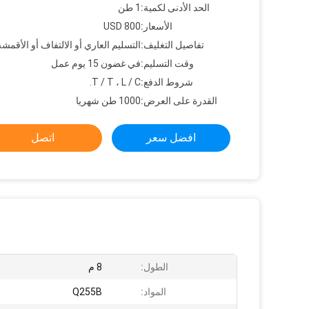
الحد الأدنى لكمية:
1 طن
الأسعار:
800 USD
تفاصيل التغليف:
التسليم العاري أو الالتفاف أو الأقمشة
وقت التسليم:
في غضون 15 يوم عمل
شروط الدفع:
T / T ، L / C.
القدرة على العرض:
1000 طن شهريا
افضل سعر
اتصل
الطول:
8 م
المواد:
Q255B