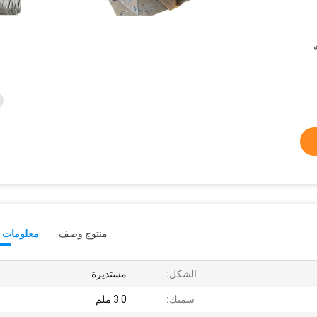
منتوج وصف
معلومات ت
الشكل:
مستديرة
سميك:
3.0 ملم