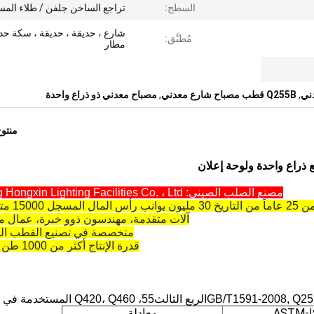
السطح:
تراجع الساخن جلفن / طلاء الم
شارع ، حديقة ، حديقة ، سكة حدي
مُطبَّق:
مطار
,
Q255B قطب مصباح شارع معدني
,
مصباح معدني ذو ذراع واحدة
منتو
مصنع الصلب الصيني: Yixing Hongxin Lighting Facilities Co. ، Ltd.
س المال المسجل 15000 متر مربع
آلات متقدمة، مهندسون ذوو خبرة، عمال م
متخصصة في تصنيع القطب الف
قدرة الإنتاج أكثر من 1000 طن شهرياً!
ث
5
5، Q420، Q460 المستخدمة في الصين.
5
AST
معادلة