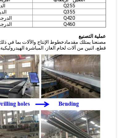
Q255
الد
Q355
الدر
Q420
الدرجة 60[15
Q460
الدرجة 65[50
عملية التصنيع
مصنعنا يمتلك مقدما
د
خطوط الإنتاج والآلات بما في ذلك 
قطع، اثنين من آلات لحام الغاز، المباشرة الهيدروليكية،