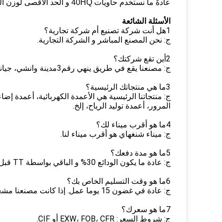
عادةً ما نستخدم حاويات 40HQ و الحد الأقصى لوزن الحاوية 40HQ هو 26 طناً
الأسئلة الشائعة
1هل أنت شركة تصنيع أم شركة تجارية؟
ج: نحن المصنع المباشر و الشركة التجارية.
2أين تقع شركتك؟
ج: مصنعنا يقع في طريق ينهي رقم3مدينة وانشي، جيانغسو، الصين (البر الرئيسي).
3ما هي منتجاتك الرئيسية؟
ج: منتجاتنا الرئيسية هي الأعمدة الكهربائية، أعمدة إض
المرور، أعمدة توليد الرياح، إلخ.
4ما هو أقرب ميناء لك؟
ج: ميناء شنغهاي هو أقرب ميناء لنا.
5ما هو مدة دفعك؟
ج: عادة ما يكون الودائع 30% و الباقي بواسطة TT قبل الشحن.
6ما هو وقت التسليم الخاص بك؟
ج: عادة في غضون 15 يوما عمل. إذا كانت مصنعنا مشغولة وكميتك كبيرة، ثم حوالي شهر واحد.
7ما هو سعرك؟
ج: شروط السعر: EXW، FOB، CFR أو CIF.