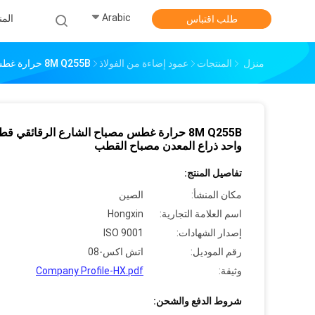
Arabic
الم
طلب اقتباس
منزل
المنتجات
عمود إضاءة من الفولاذ
8M Q255B حرارة غطس مصباح الشارع الرقائقي قطب واحد ذراع المعدن مصباح القطب
8M Q255B حرارة غطس مصباح الشارع الرقائقي ق
واحد ذراع المعدن مصباح القطب
تفاصيل المنتج:
مكان المنشأ:
الصين
اسم العلامة التجارية:
Hongxin
إصدار الشهادات:
ISO 9001
رقم الموديل:
اتش اكس-08
وثيقة:
Company Profile-HX.pdf
شروط الدفع والشحن: