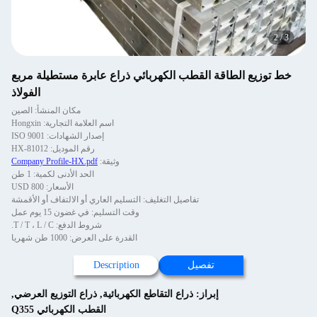
2
/
3
خط توزيع الطاقة القطب الكهربائي ذراع عابرة مستطيلة مربع
الفولاذ
مكان المنشأ: الصين
اسم العلامة التجارية: Hongxin
إصدار الشهادات: ISO 9001
رقم الموديل: HX-81012
وثيقة:
Company Profile-HX.pdf
الحد الأدنى لكمية: 1 طن
الأسعار: 800 USD
تفاصيل التغليف: التسليم العاري أو الالتفاف أو الأقمشة
وقت التسليم: في غضون 15 يوم عمل
شروط الدفع: T / T ، L / C.
القدرة على العرض: 1000 طن شهريا
تفصيل
Description
إبراز:
ذراع التقاطع الكهربائية
,
ذراع التوزيع العرضي
,
القطب الكهربائي Q355