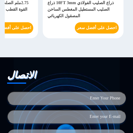
ذراع الصليب الفولاذي 10FT 3mm ذراع
2.75ملم الصلب
الصليب المستطيل المغطس الساخن
القوة القطب ذر
المصقول الكهربائي
احصل على أفضل سعر
احصل على أفضل 
الاتصال