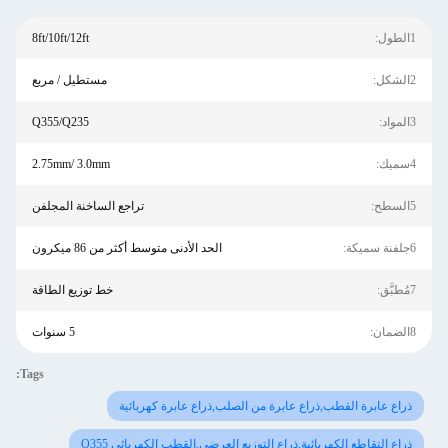
1الطول:
8ft/10ft/12ft
2الشكل:
مستطيل / مربع
3المواد:
Q355/Q235
4سميك:
2.75mm/ 3.0mm
5السطح:
تراجع الساخنة المجلفن
6جلفنة سميكة:
الحد الأدنى متوسط ​​أكثر من 86 ميكرون
7مُطبَّق:
خط توزيع الطاقة
8الضمان:
5 سنوات
Tags:
ذراع عابرة القطب,ذراع عابرة من الصلب,ذراع عابرة كهربائية
ذراع التقاطع الكهربائية,ذراع التوزيع العرضي,القطب الكهربائي Q355