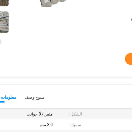
منتوج وصف
معلومات ت
الشكل:
مثمن/ 8 جوانب
سميك:
3.0 ملم