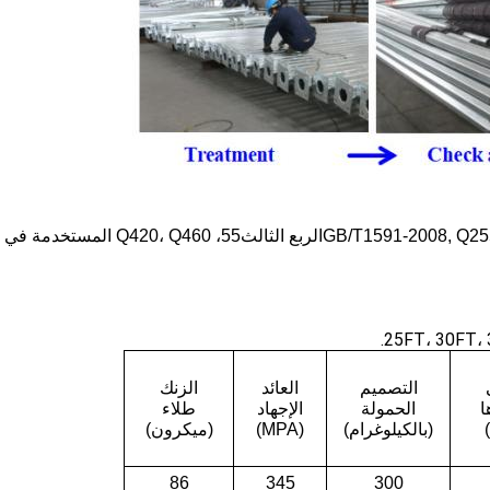
ث
5
5، Q420، Q460 المستخدمة في الصين.
5
التصميم
العائد
الزنك
ا
الحمولة
الإجهاد
طلاء
(بالكيلوغرام)
(MPA)
(ميكرون)
86
345
300