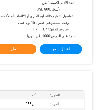
الحد الأدنى لكمية:
1 طن
الأسعار:
800 USD
تفاصيل التغليف:
التسليم العاري أو الالتفاف أو الأقمشة
وقت التسليم:
في غضون 15 يوم عمل
شروط الدفع:
T / T ، L / C.
القدرة على العرض:
1000 طن شهريا
افضل سعر
اتصل
الطول:
9 م
المواد:
س 355