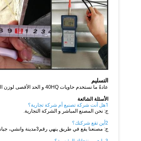
التسليم
عادةً ما نستخدم حاويات 40HQ و الحد الأقصى لوزن الحاوية 40HQ هو 26 طناً
الأسئلة الشائعة
1هل أنت شركة تصنيع أم شركة تجارية؟
ج: نحن المصنع المباشر و الشركة التجارية.
2أين تقع شركتك؟
ج: مصنعنا يقع في طريق ينهي رقم3مدينة وانشي، جيانغسو، الصين (البر الرئيسي).
3ما هي منتجاتك الرئيسية؟