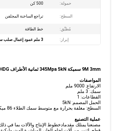
حمولة:
500 كن
السطح:
تراجع الساخنة المجلفن
مُطبَّق:
خط الطاقة
إبراز:
3 ملم عمود إعمال صلب سميك
9M 3mm سميكة 345Mpa 5kN ثمانية الأطراف HDG قطب الفولاذ المستخدم المسال
المواصفات
الارتفاع: 9000 ملم
سمك: 3 ملم
القطاعات: 1
الحمل المصمم: 5kN
السطح: مغلفة بحرارة مع متوسط سمك الطلاء 86 ميكرون
عملية التصنيع
مصنعنا يمتلك مقدما
د
خطوط الإنتاج والآلات بما في ذلك 
قطع، اثنين من آلات لحام الغاز، المباشرة الهيدروليكية،