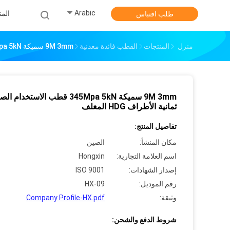
Arabic
الم
طلب اقتباس
منزل
المنتجات
القطب فائدة معدنية
9M 3mm سميكة 345Mpa 5kN قطب الاستخدام الصلبية ثمانية الأطراف HDG المغلف
9M 3mm سميكة 345Mpa 5kN قطب الاستخدام ا
ثمانية الأطراف HDG المغلف
تفاصيل المنتج:
مكان المنشأ:
الصين
اسم العلامة التجارية:
Hongxin
إصدار الشهادات:
ISO 9001
رقم الموديل:
HX-09
وثيقة:
Company Profile-HX.pdf
شروط الدفع والشحن: