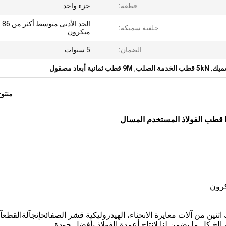
قطعة:
جزء واحد
الحد الأدنى متوسط ​​أكثر من 86
جلفنة سميكة:
ميكرون
الضمان:
5 سنوات
,
5kN قطب الخدمة الصلب
,
9M قطب ثمانية أبعاد مصقول
منتو
اثنين من آلات معايرة الانحناء، الهيدروليكية قشر الصفائح
إنج
آلة
القطع
آ
 الخ كل ما يضمن لنا لإنتاج أعمدة الفولاذ بأفضل جودة.