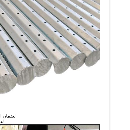
لضمان الج
لدي