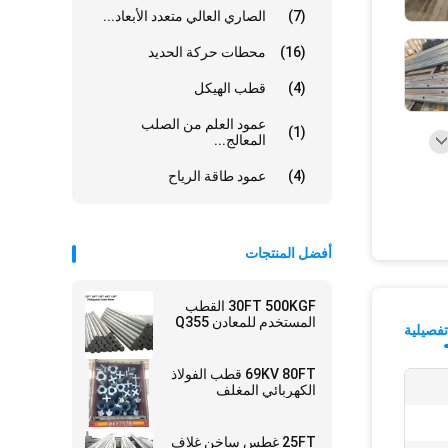
(7)
الصاري العالي متعدد الأبعاد...
(16)
محطات حركة الحديد
(4)
قطب الهيكل
عمود العلم من الصلب
(1)
المعالج...
(4)
عمود طاقة الرياح
أفضل المنتجات
30FT 500KGF القطب
المستخدم للمعادن Q355
فصيلية
69KV 80FT قطب الفولاذ
الكهربائي المغلف
25FT غطس ساخن غلاف