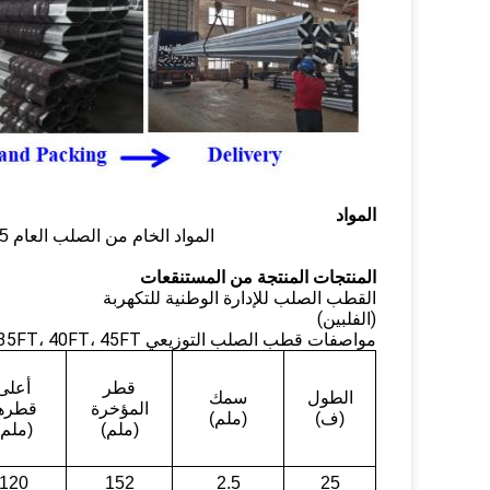
المواد
المواد الخام من الصلب العام GB/T1591-2008, Q2
5الربع الثال
المنتجات المنتجة من المستنقعات
القطب الصلب للإدارة الوطنية للتكهربة
(الفلبين)
مواصفات قطب الصلب التوزيعي 25FT، 30FT، 35FT، 40FT، 45FT.
قطر
أعلى
الطول
سمك
المؤخرة
قطره
(ف)
(ملم)
(ملم)
(ملم)
120
152
2.5
25