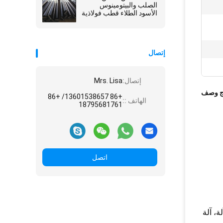
الصلب والبيتومينوس
الأسود الطلاء قطب فولاذية
ثمانية الأطراف
إتصال
إتصال:
Mrs. Lisa
ج وصف
+86 13601538657/ +86
الهاتف ::
18795681761
اتصل
لة، آلة